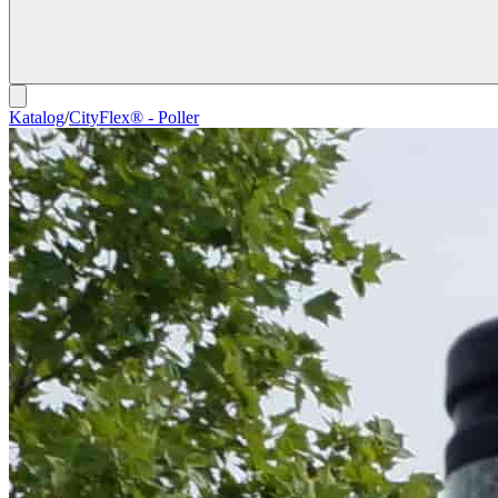
Katalog
/
CityFlex® - Poller