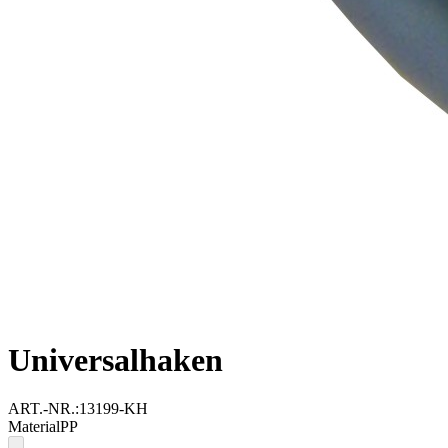
Universalhaken
ART.-NR.:
13199-KH
Material
PP