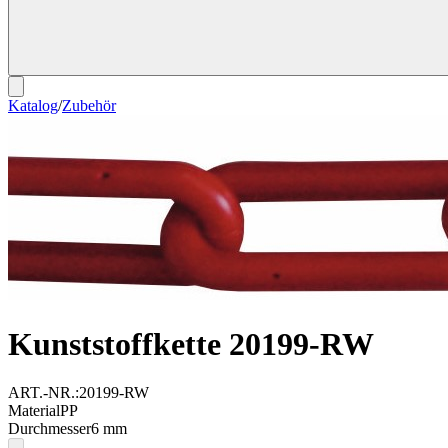
Katalog
/
Zubehör
Kunststoffkette 20199-RW
ART.-NR.:
20199-RW
Material
PP
Durchmesser
6
mm